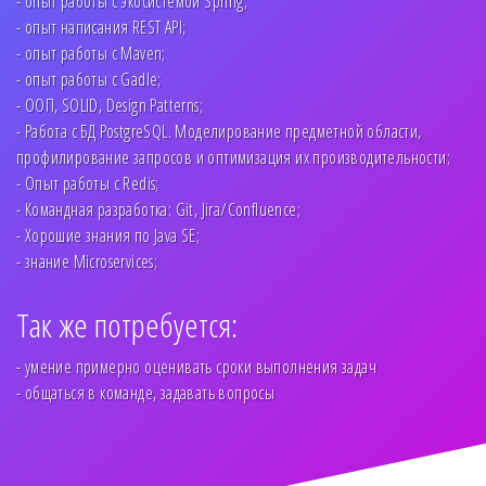
- опыт работы с экосистемой Spring;
- опыт написания REST API;
- опыт работы с Maven;
- опыт работы с Gadle;
- ООП, SOLID, Design Patterns;
- Работа с БД PostgreSQL. Моделирование предметной области,
профилирование запросов и оптимизация их производительности;
- Опыт работы с Redis;
- Командная разработка: Git, Jira/Confluence;
- Хорошие знания по Java SE;
- знание Microservices;
Так же потребуется:
- умение примерно оценивать сроки выполнения задач
- общаться в команде, задавать вопросы